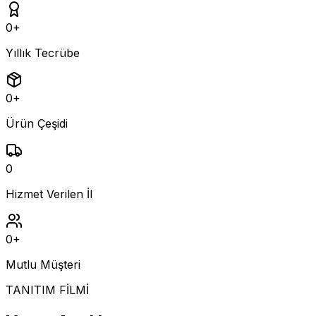
0
+
Yıllık Tecrübe
0
+
Ürün Çeşidi
0
Hizmet Verilen İl
0
+
Mutlu Müşteri
TANITIM FİLMİ