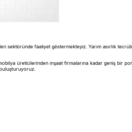
 sektöründe faaliyet göstermekteyiz. Yarım asırlık tecrübemi
bilya üreticilerinden inşaat firmalarına kadar geniş bir po
e buluşturuyoruz.