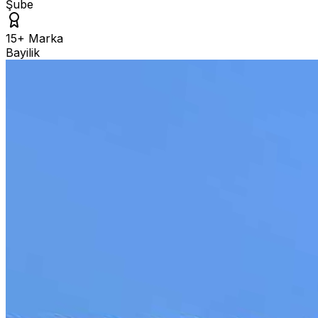
Şube
15+ Marka
Bayilik