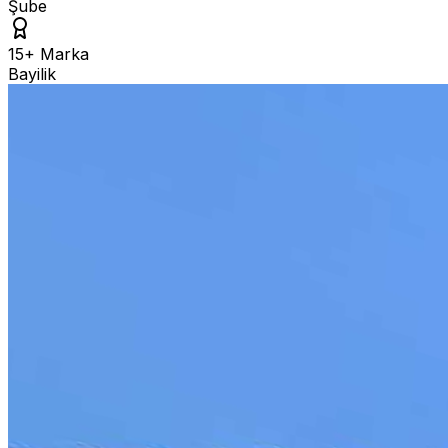
Şube
15+ Marka
Bayilik