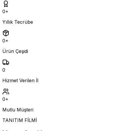
0
+
Yıllık Tecrübe
0
+
Ürün Çeşidi
0
Hizmet Verilen İl
0
+
Mutlu Müşteri
TANITIM FİLMİ