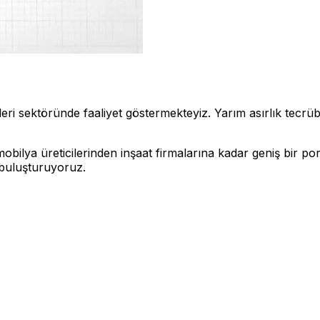
 sektöründe faaliyet göstermekteyiz. Yarım asırlık tecrübemi
bilya üreticilerinden inşaat firmalarına kadar geniş bir po
e buluşturuyoruz.