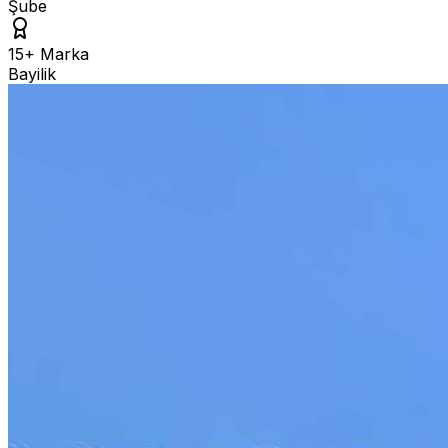
Şube
15+ Marka
Bayilik