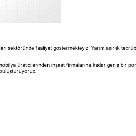
 sektöründe faaliyet göstermekteyiz. Yarım asırlık tecrübemi
bilya üreticilerinden inşaat firmalarına kadar geniş bir po
e buluşturuyoruz.