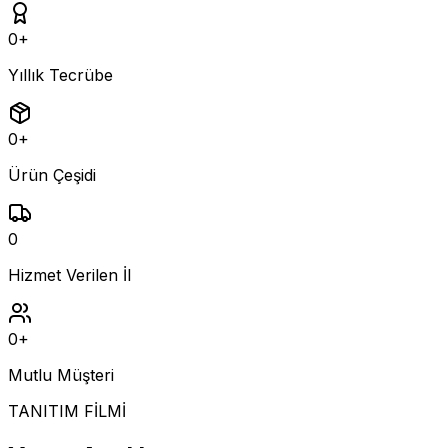
0
+
Yıllık Tecrübe
0
+
Ürün Çeşidi
0
Hizmet Verilen İl
0
+
Mutlu Müşteri
TANITIM FİLMİ