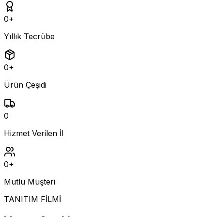
0
+
Yıllık Tecrübe
0
+
Ürün Çeşidi
0
Hizmet Verilen İl
0
+
Mutlu Müşteri
TANITIM FİLMİ