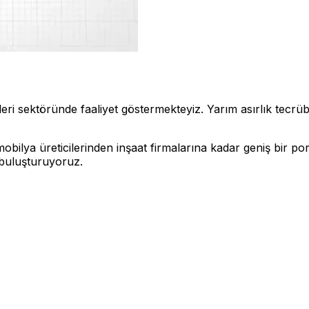
 sektöründe faaliyet göstermekteyiz. Yarım asırlık tecrübemi
bilya üreticilerinden inşaat firmalarına kadar geniş bir po
e buluşturuyoruz.