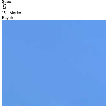
Şube
15+ Marka
Bayilik